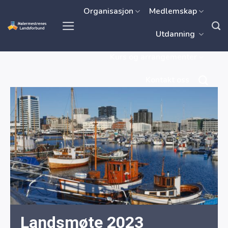
Skip
Organisasjon
Medlemskap
to
Utdanning
content
Kurs og arrangementer
Kontakt oss
Landsmøte 2023