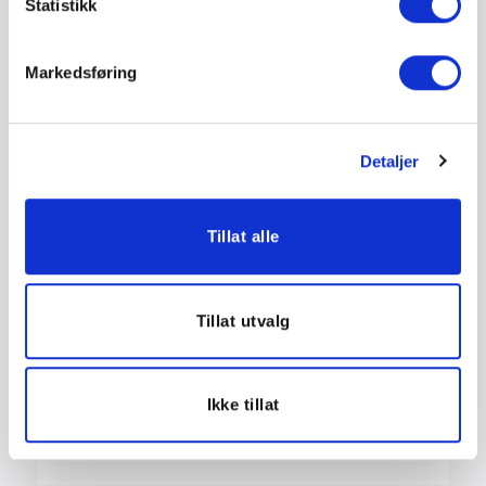
Statistikk
STED
Markedsføring
Scandic Havet
Tollbugata 5
Detaljer
Bodø
,
8006
+ Google-kart
TELEFON
Tillat alle
75503800
+ GOOGLE KALENDER
Tillat utvalg
+ ICAL EXPORT
Ikke tillat