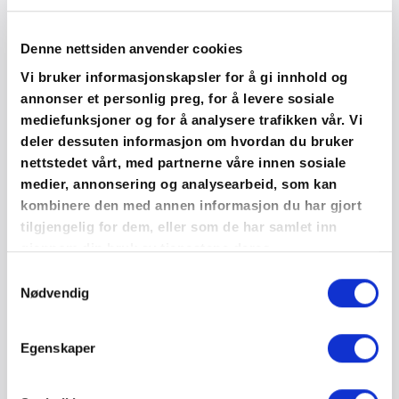
Denne nettsiden anvender cookies
Vi bruker informasjonskapsler for å gi innhold og
annonser et personlig preg, for å levere sosiale
mediefunksjoner og for å analysere trafikken vår. Vi
deler dessuten informasjon om hvordan du bruker
nettstedet vårt, med partnerne våre innen sosiale
medier, annonsering og analysearbeid, som kan
kombinere den med annen informasjon du har gjort
tilgjengelig for dem, eller som de har samlet inn
Dette arrangement har allerede funnet
gjennom din bruk av tjenestene deres.
sted.
Samtykkevalg
Nødvendig
DETALJER
Egenskaper
2. juni, 2023 - 4. juni, 2023 | 00:00 -
23:59