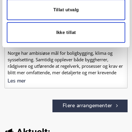
Arendalsuka – Regelkaoset gjør
Tillat utvalg
boligene dyrere
12. august 12:00 - 13:00
Ikke tillat
Kanalplassen, Arendal
,
Norge har ambisiøse mål for boligbygging, klima og
sysselsetting. Samtidig opplever både byggherrer,
rådgivere og utførende at regelverk, prosesser og krav er
blitt mer omfattende, mer detaljerte og mer krevende
Les mer
Flere arrangementer
Aktuelt: