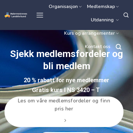
Skip
Organisasjon
Medlemskap
to
Utdanning
content
Kurs og arrangementer
Kontakt oss
Sjekk medlemsfordeler og
bli medlem
20 % rabatt for nye medlemmer
Gratis kurs I NS 3420 – T
Les om våre medlemsfordeler og finn
pris her