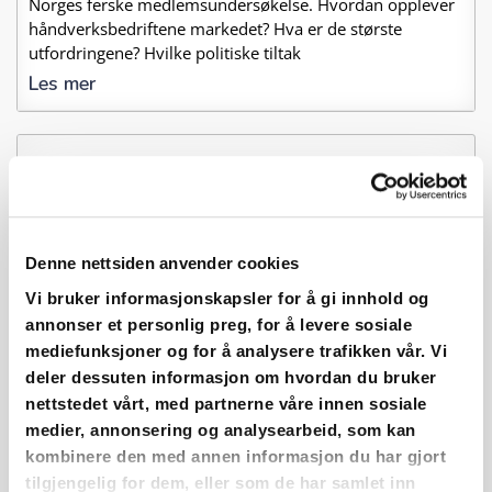
Norges ferske medlemsundersøkelse. Hvordan opplever
håndverksbedriftene markedet? Hva er de største
utfordringene? Hvilke politiske tiltak
Les mer
11
august
2026
10:30 - 12:00
Denne nettsiden anvender cookies
Vi bruker informasjonskapsler for å gi innhold og
annonser et personlig preg, for å levere sosiale
mediefunksjoner og for å analysere trafikken vår. Vi
deler dessuten informasjon om hvordan du bruker
Arendalsuka – Kjeltringer har ikke
nettstedet vårt, med partnerne våre innen sosiale
mesterbrev
medier, annonsering og analysearbeid, som kan
kombinere den med annen informasjon du har gjort
11. august 10:30 - 12:00
tilgjengelig for dem, eller som de har samlet inn