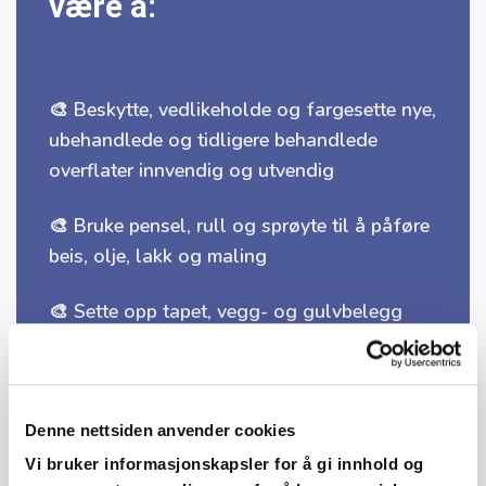
være å:
🎨 Beskytte, vedlikeholde og fargesette nye,
ubehandlede og tidligere behandlede
overflater innvendig og utvendig
🎨 Bruke pensel, rull og sprøyte til å påføre
beis, olje, lakk og maling
🎨 Sette opp tapet, vegg- og gulvbelegg
🎨 Bruke lim og sparkel
🎨 Legge tepper og vinylgulv
Denne nettsiden anvender cookies
Vi bruker informasjonskapsler for å gi innhold og
🎨 Påføre membransystemer og legge gulv i