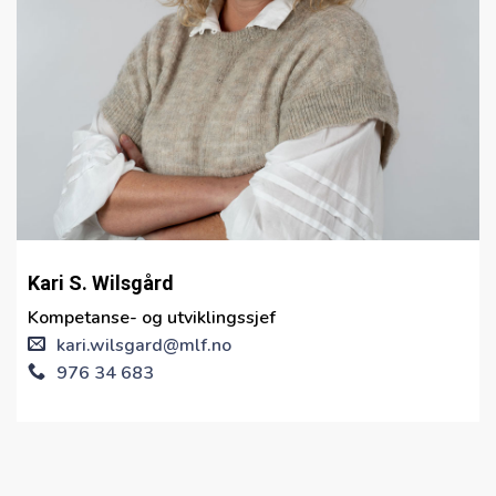
Kari S. Wilsgård
Kompetanse- og utviklingssjef
kari.wilsgard@mlf.no
976 34 683