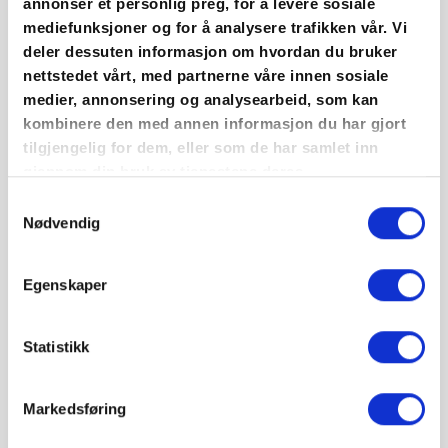
annonser et personlig preg, for å levere sosiale
våtrom
mediefunksjoner og for å analysere trafikken vår. Vi
deler dessuten informasjon om hvordan du bruker
🎨 Restaurere ved bruk av eldre
nettstedet vårt, med partnerne våre innen sosiale
malingsteknikker
medier, annonsering og analysearbeid, som kan
kombinere den med annen informasjon du har gjort
🎨 Velge riktige materialer og bruk av ulike
tilgjengelig for dem, eller som de har samlet inn
gjennom din bruk av tjenestene deres.
metoder og verktøy for å beskytte overflater
og gjøre resultatet pent å se på
Samtykkevalg
Nødvendig
Egenskaper
Utdanning
Statistikk
Vg1
Markedsføring
Vg2