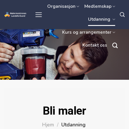
Skip
Organisasjon
Medlemskap
to
Utdanning
content
Kurs og arrangementer
Kontakt oss
Bli maler
Hjem
/
Utdanning