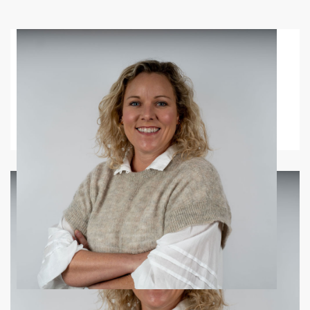
Kari S. Wilsgård
Kompetanse- og utviklingssjef
kari.wilsgard@mlf.no
976 34 683