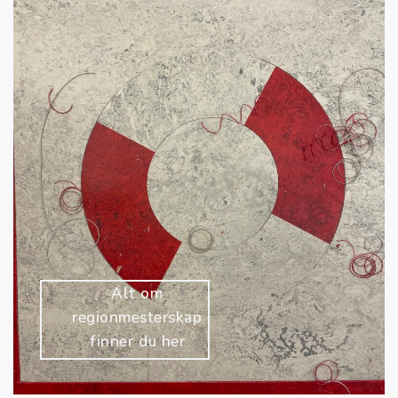
REGION
MESTERSKAP
2026
Alt om
regionmesterskap
finner du her