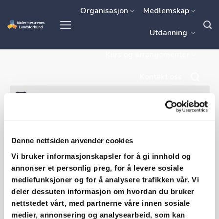
Skip
Organisasjon
Medlemskap
to
Utdanning
content
Kurs og arrangementer
Kontakt oss
Ingen resultater funnet.
Konferanse
Arrangementer
Konferanse
Denne nettsiden anvender cookies
Vi bruker informasjonskapsler for å gi innhold og
Kommende
annonser et personlig preg, for å levere sosiale
mediefunksjoner og for å analysere trafikken vår. Vi
Velg
deler dessuten informasjon om hvordan du bruker
dato.
nettstedet vårt, med partnerne våre innen sosiale
medier, annonsering og analysearbeid, som kan