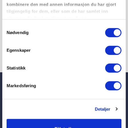
kombinere den med annen informasjon du har gjort
tilgjengelig for dem, eller som de har samlet inn
gjennom din bruk av tjenestene deres.
Samtykkevalg
Nødvendig
Egenskaper
Statistikk
Markedsføring
Telefon
23 08 75 90
Postadresse
Detaljer
Postboks 5479 Majorstuen,
Her finner du de ansatte
0305 Oslo
Personvernerklæring og
Besøksadresse
cookies