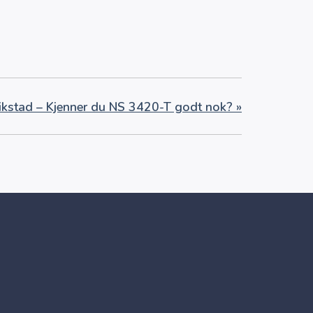
edrikstad – Kjenner du NS 3420-T godt nok?
»