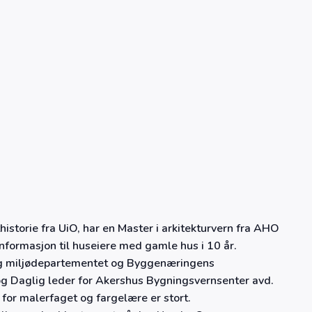
istorie fra UiO, har en Master i arkitekturvern fra AHO
nformasjon til huseiere med gamle hus i 10 år.
og miljødepartementet og Byggenæringens
 og Daglig leder for Akershus Bygningsvernsenter avd.
or malerfaget og fargelære er stort.