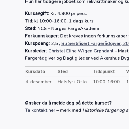
Hun har tidligere jobbet som rekvisittmaker og k
Kr. 4.800 pr pers.
Kursavgift:
kl 10:00-16:00, 1 dags kurs
Tid:
NCS – Norges FargeAkademi
Sted:
Det kreves ingen forkunnskaper f
Forkunnskaper:
2,5 ,
Bli Sertifisert Fargerådgiver, 2
Kurspoeng:
Christel Eline Wigen Grøndahl
– Maste
Kursleder:
Fargerådgiver og Daglig leder ved Akershus Byg
Kursdato
Sted
Tidspunkt
V
4. desember
Helsfyr i Oslo
10:00-16:00
1
Ønsker du å melde deg på dette kurset?
Ta kontakt her
– merk med
Historiske farger og st