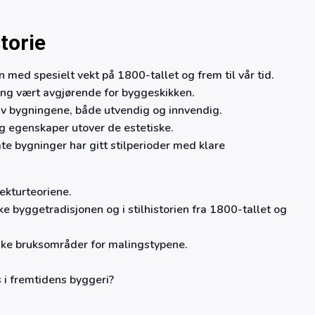
storie
en med spesielt vekt på 1800-tallet og frem til vår tid.
ang vært avgjørende for byggeskikken.
av bygningene, både utvendig og innvendig.
g egenskaper utover de estetiske.
e bygninger har gitt stilperioder med klare
tekturteoriene.
e byggetradisjonen og i stilhistorien fra 1800-tallet og
ike bruksområder for malingstypene.
 i fremtidens byggeri?