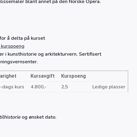
ulissemaler blant annet på den Norske Opera.
or å delta på kurset
0 kurspoeng
r i kunsthistorie og arkitekturvern, Sertifisert
ningsvernsenter.
arighet
Kursavgift
Kurspoeng
-dags kurs
4.800,-
2,5
Ledige plasser
ilhistorie
og ønsket dato.