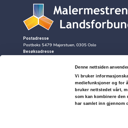
Postadresse
Postboks 5479 Majorstuen, 0305 Oslo
Besøksadresse
Sørkedalsveien 9, 2 etasje, 0369 Oslo
Denne nettsiden anvende
Vi bruker informasjonskap
mediefunksjoner og for å
Fakturaadresse/ EHF
bruker nettstedet vårt, 
Organisasjonsnummer
som kan kombinere den me
970 168 265
har samlet inn gjennom d
E-post
mb.22029@xledger.net