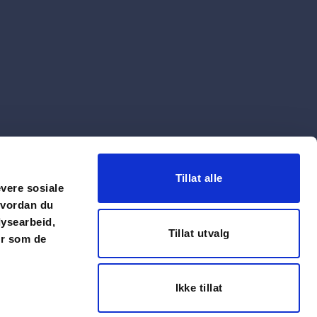
Tillat alle
evere sosiale
hvordan du
lysearbeid,
Tillat utvalg
er som de
Ikke tillat