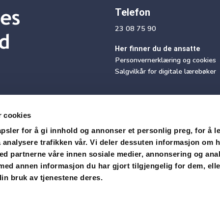
Telefon
23 08 75 90
Her finner du de ansatte
Personvernerklæring og cookies
Salgvilkår for digitale lærebøker
r cookies
sler for å gi innhold og annonser et personlig preg, for å l
 analysere trafikken vår. Vi deler dessuten informasjon om 
med partnerne våre innen sosiale medier, annonsering og ana
Motta vårt nyhetsbrev
d annen informasjon du har gjort tilgjengelig for dem, ell
in bruk av tjenestene deres.
Snarvei Didac Login