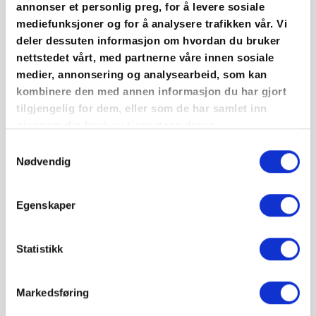
annonser et personlig preg, for å levere sosiale
Læringsutbytte
mediefunksjoner og for å analysere trafikken vår. Vi
deler dessuten informasjon om hvordan du bruker
nettstedet vårt, med partnerne våre innen sosiale
Etter kurset vil du
ha grunnleggende kunnskap om NS
medier, annonsering og analysearbeid, som kan
3420-T: 2019. Du kan bruke standarden i prosjekter og
kombinere den med annen informasjon du har gjort
i private entrepriser der sluttkunde er en forbruker og
tilgjengelig for dem, eller som de har samlet inn
avtaleforholdet reguleres av Bustadoppføringslova
gjennom din bruk av tjenestene deres.
eller Håndverkertjenesteloven. Du vil vite hvilken
dokumentasjon som er nødvendig og hvordan du sikrer
Samtykkevalg
Nødvendig
god dokumentasjon. Du vil kunne bruke standarden for
å unngå konflikter under og etter et prosjekt.
Egenskaper
Målgruppe
Statistikk
Ledere, prosjektledere, formenn, baser og andre med
ansvar for / på byggeplassen. Kurset egner seg også
for entreprenører (byggeledere, prosjektledere,
Markedsføring
utbyggere (byggherrer), innkjøpere,