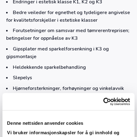
Endringer i estetisk klasse K1, K2 og K3
Bedre veileder for egnethet og tydeligere angivelse
for kvalitetsforskjeller i estetiske klasser
Forutsetninger om samsvar med tømrerentreprisen;
betingelser for oppnåelse av K3
Gipsplater med sparkelforsenkning i K3 og
gipsmontasje
Heldekkende sparkelbehandling
Slepelys
Hjørneforsterkninger, forhøyninger og vinkelavvik
Listefrie løsninger
Popping av Gipsplateskruer
Riss/ sprekker i overgang og hjørner
Denne nettsiden anvender cookies
Fuging og strimling i inngående hjørner
Vi bruker informasjonskapsler for å gi innhold og