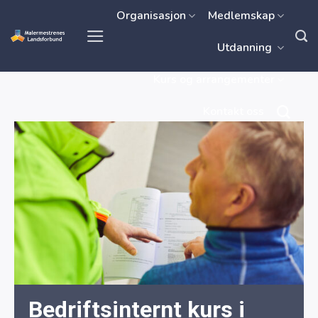
Skip
Organisasjon
Medlemskap
to
Utdanning
content
Kurs og arrangementer
Kontakt oss
Bedriftsinternt kurs i