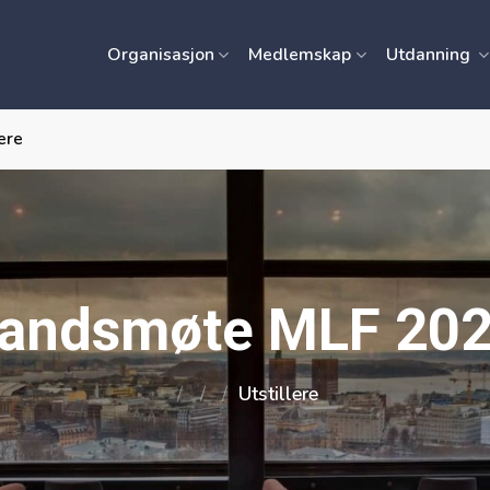
Organisasjon
Medlemskap
Utdanning
lere
andsmøte MLF 20
/
/
/
Utstillere