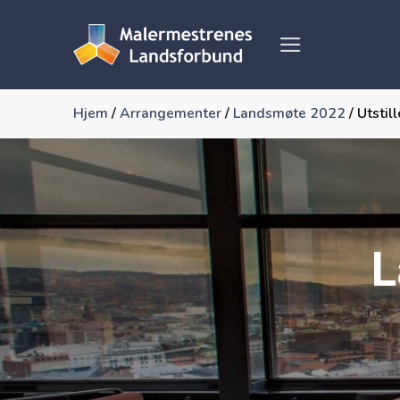
Skip
to
content
Hjem
/
Arrangementer
/
Landsmøte 2022
/
Utstil
L