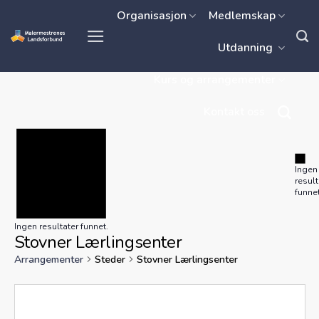
Skip
Organisasjon
Medlemskap
to
Utdanning
content
Kurs og arrangementer
Kontakt oss
Ingen
result
funnet
Ingen resultater funnet.
Stovner Lærlingsenter
Arrangementer
Steder
Stovner Lærlingsenter