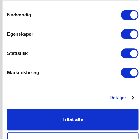
Aasta Hansteens vei 2
Samtykkevalg
Oslo
,
0988
Get Directions
Nødvendig
Egenskaper
Statistikk
Markedsføring
Arrangementer at this sted
Kommende
Detaljer
Velg
dato.
Tillat alle