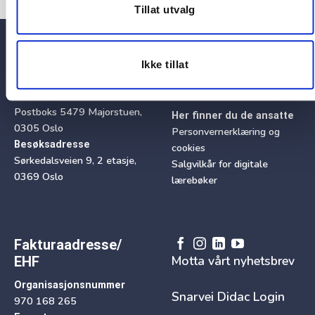
Tillat utvalg
Telefon
Ikke tillat
23 08 75 90
Postadresse
Postboks 5479 Majorstuen,
Her finner du de ansatte
0305 Oslo
Personvernerklæring og
Besøksadresse
cookies
Sørkedalsveien 9, 2 etasje,
Salgvilkår for digitale
0369 Oslo
lærebøker
Fakturaadresse/
Motta vårt nyhetsbrev
EHF
Organisasjonsnummer
Snarvei Didac Login
970 168 265