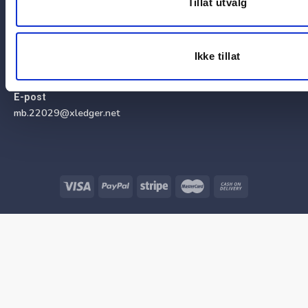
Tillat utvalg
Fakturaadresse/
Motta vårt nyhetsbrev
EHF
Ikke tillat
Organisasjonsnummer
Snarvei Didac Login
970 168 265
E-post
mb.22029@xledger.net