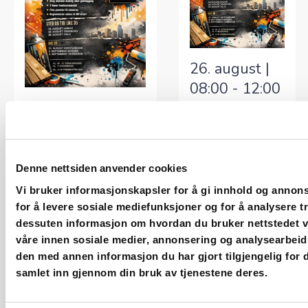
26. august |
08:00
-
12:00
24. august |
Regionmesterskap
08:00
-
12:00
2026 – Tønsberg
Mal Proff Tønsberg
Regionmesterskap
Industrigata
2026 – Hamar
Denne nettsiden anvender cookies
11,Tønsberg
Mal Proff Hamar
Øvermarka
Vi bruker informasjonskapsler for å gi innhold og annons
2,Hamar
for å levere sosiale mediefunksjoner og for å analysere tr
dessuten informasjon om hvordan du bruker nettstedet v
våre innen sosiale medier, annonsering og analysearbei
den med annen informasjon du har gjort tilgjengelig for 
samlet inn gjennom din bruk av tjenestene deres.
Arrangementer
Arran
Forrige
I dag
Neste