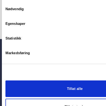
Samtykkevalg
Abonner på kalender
Nødvendig
Egenskaper
Statistikk
Markedsføring
Telefon
23 08 75 90
Postadresse
Postboks 5479 Majorstuen,
Her finner du de ansatte
0305 Oslo
Personvernerklæring og
Besøksadresse
cookies
Sørkedalsveien 9, 2 etasje,
Salgvilkår for digitale
Tillat alle
0369 Oslo
lærebøker