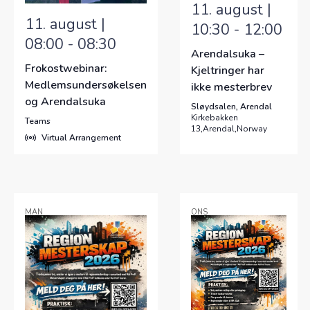
11. august |
the
11. august |
10:30
-
12:00
list
08:00
-
08:30
Arendalsuka –
of
Frokostwebinar:
Kjeltringer har
events
Medlemsundersøkelsen
ikke mesterbrev
to
og Arendalsuka
Sløydsalen, Arendal
refresh
Kirkebakken
Teams
13,Arendal,Norway
with
Virtual Arrangement
the
filtered
results.
MAN
ONS