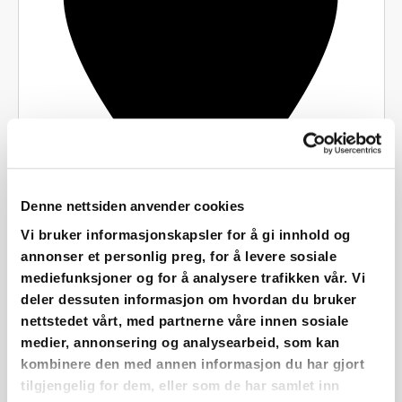
Denne nettsiden anvender cookies
Vi bruker informasjonskapsler for å gi innhold og
annonser et personlig preg, for å levere sosiale
Sørkedalsveien 9, 2 etg
mediefunksjoner og for å analysere trafikken vår. Vi
Oslo
,
0368
Norge
Get Directions
deler dessuten informasjon om hvordan du bruker
nettstedet vårt, med partnerne våre innen sosiale
medier, annonsering og analysearbeid, som kan
kombinere den med annen informasjon du har gjort
tilgjengelig for dem, eller som de har samlet inn