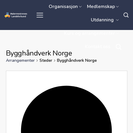
Skip
Organisasjon
Medlemskap
to
Utdanning
content
Kurs og arrangementer
Kontakt oss
Bygghåndverk Norge
Arrangementer
Steder
Bygghåndverk Norge