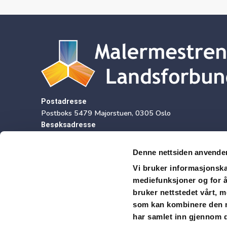
Postadresse
Postboks 5479 Majorstuen, 0305 Oslo
Besøksadresse
Sørkedalsveien 9, 2 etasje, 0369 Oslo
Denne nettsiden anvende
Vi bruker informasjonskap
mediefunksjoner og for å
Fakturaadresse/ EHF
bruker nettstedet vårt, 
Organisasjonsnummer
som kan kombinere den me
970 168 265
har samlet inn gjennom d
E-post