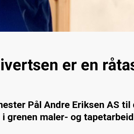
vertsen er en råtas
ster Pål Andre Eriksen AS til d
r i grenen maler- og tapetarbei