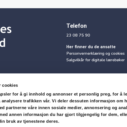
Telefon
23 08 75 90
Her finner du de ansatte
Personvernerklæring og cookies
Salgvilkår for digitale lærebøker
r cookies
sler for å gi innhold og annonser et personlig preg, for å l
 analysere trafikken vår. Vi deler dessuten informasjon om 
med partnerne våre innen sosiale medier, annonsering og ana
Motta vårt nyhetsbrev
d annen informasjon du har gjort tilgjengelig for dem, ell
in bruk av tjenestene deres.
Snarvei Didac Login