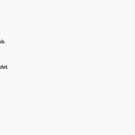
bb.
det.