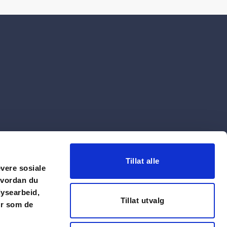
Tillat alle
evere sosiale
hvordan du
lysearbeid,
Tillat utvalg
er som de