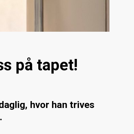
s på tapet!
aglig, hvor han trives
d.