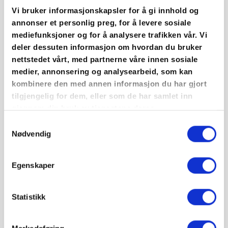
Det er artig å være et forbilde for andre. Jeg føler
Vi bruker informasjonskapsler for å gi innhold og
at vi er med på å løfte statusen til faget. Det jo er
annonser et personlig preg, for å levere sosiale
overalt på sosiale medier, og skjer jo mye artig
mediefunksjoner og for å analysere trafikken vår. Vi
deler dessuten informasjon om hvordan du bruker
rundt konkurransen, sier Line Røe Holmli som går i
nettstedet vårt, med partnerne våre innen sosiale
lære hos Lorvik og Skjørholm Malerservice AS i
medier, annonsering og analysearbeid, som kan
Verdal.
kombinere den med annen informasjon du har gjort
tilgjengelig for dem, eller som de har samlet inn
Mye oppmerksomhet
gjennom din bruk av tjenestene deres.
Det norske mesterskapet som gikk av stabelen på
Samtykkevalg
messen Bygg Reis Deg i Lillestrøm 16. – 19.
Nødvendig
oktober lokket et stort publikum og fikk mye
oppmerksomhet i media og på sosiale medier. Dette
Egenskaper
var også målsetningen til arrangøren MLF:
Statistikk
Rekruttering til faget står høyt på vår agenda. Vi
jobber stadig med å skape et positivt bilde av