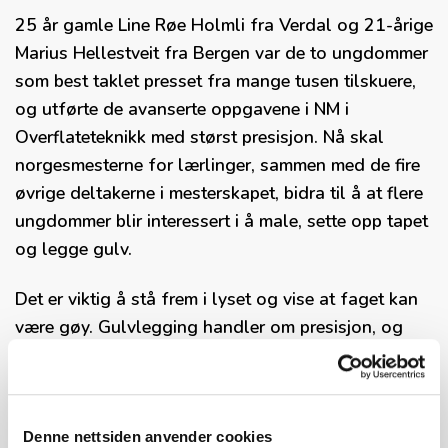
25 år gamle Line Røe Holmli fra Verdal og 21-årige
Marius Hellestveit fra Bergen var de to ungdommer
som best taklet presset fra mange tusen tilskuere,
og utførte de avanserte oppgavene i NM i
Overflateteknikk med størst presisjon. Nå skal
norgesmesterne for lærlinger, sammen med de fire
øvrige deltakerne i mesterskapet, bidra til å at flere
ungdommer blir interessert i å male, sette opp tapet
og legge gulv.
Det er viktig å stå frem i lyset og vise at faget kan
være gøy. Gulvlegging handler om presisjon, og
det er ikke bare å slenge ned noe på gulvet, sier
Hellestveit som til daglig er lærling hos
gulvleggerbedriften Øystein Tvedt AS.
Denne nettsiden anvender cookies