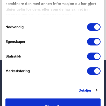
dato.
kombinere den med annen informasjon du har gjort
tilgjengelig for dem, eller som de har samlet inn
gjennom din bruk av tjenestene deres.
Samtykkevalg
Nødvendig
Egenskaper
Statistikk
Markedsføring
Telefon
23 08 75 90
Postadresse
Detaljer
Postboks 5479 Majorstuen,
Her finner du de ansatte
0305 Oslo
Personvernerklæring og
Besøksadresse
cookies