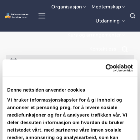
Skip
Organisasjon
Medlemskap
to
Utdanning
content
Kurs og arrangementer
Kontakt oss
Ingen resultater funnet.
Agder fylkeskommune
Arrangementer
Arrangører
Agder fylkeskommune
Denne nettsiden anvender cookies
Vi bruker informasjonskapsler for å gi innhold og
Arrangementer from this arrangør
annonser et personlig preg, for å levere sosiale
mediefunksjoner og for å analysere trafikken vår. Vi
Kommende
deler dessuten informasjon om hvordan du bruker
nettstedet vårt, med partnerne våre innen sosiale
Velg
medier, annonsering og analysearbeid, som kan