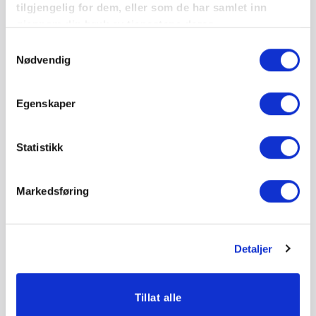
Prosjekterende i bedrifter som utfører arbeid på våtrom,
tilgjengelig for dem, eller som de har samlet inn
renovering eller nybygg.
gjennom din bruk av tjenestene deres.
Samtykkevalg
Nødvendig
Egenskaper
Statistikk
Dette arrangement har allerede funnet
sted.
Markedsføring
DETALJER
26. april, 2024 | 09:00 - 15:00
Detaljer
Tillat alle
Kr 5.100