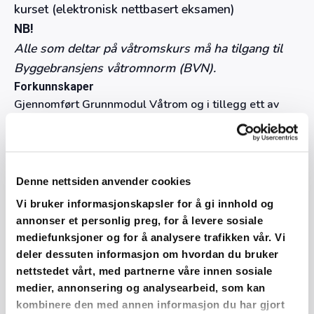
kurset (elektronisk nettbasert eksamen)
NB!
Alle som deltar på våtromskurs må ha tilgang til
Byggebransjens våtromnorm (BVN).
Forkunnskaper
Gjennomført Grunnmodul Våtrom og i tillegg ett av
punktene under:
Personer med teknisk utdannelse som ingeniør,
sivilingeniør eller sivilarkitekt
Denne nettsiden anvender cookies
Personer med teknisk fagskole eller mesterbrev
Vi bruker informasjonskapsler for å gi innhold og
Personer med fag-/svennebrev og minimum 4 års
annonser et personlig preg, for å levere sosiale
relevant praksis innen prosjektering og/ eller ledelse av
mediefunksjoner og for å analysere trafikken vår. Vi
byggeprosjekter, kan vurderes i hvert enkelt tilfelle av
deler dessuten informasjon om hvordan du bruker
FFV (Fagrådet for våtrom)
nettstedet vårt, med partnerne våre innen sosiale
medier, annonsering og analysearbeid, som kan
Hvem passer kurset for?
kombinere den med annen informasjon du har gjort