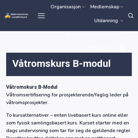
Skip
Organisasjon
Medlemskap
to
Utdanning
content
Kurs og arrangementer
Kontakt oss
Våtromskurs B-modul
Våtromskurs B-Modul
Våtromsertifisering for prosjekterende/faglig leder på
våtromsprosjekter.
To kursalternativer – enten livebasert kurs online eller
som fysisk samlingsbasert kurs. Kurset starter med en
dags undervisning som tar for seg de gjeldende regler.