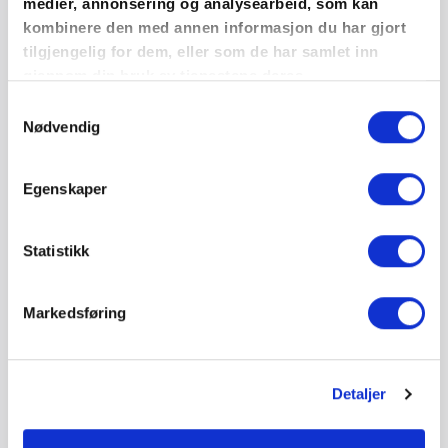
Prosjekterende i bedrifter som utfører arbeid på våtrom,
medier, annonsering og analysearbeid, som kan
renovering eller nybygg.
kombinere den med annen informasjon du har gjort
tilgjengelig for dem, eller som de har samlet inn
gjennom din bruk av tjenestene deres.
Samtykkevalg
Nødvendig
Egenskaper
Dette arrangement har allerede funnet
sted.
Statistikk
DETALJER
Markedsføring
22. november, 2024 | 09:00 - 15:00
Detaljer
Kr 5.100