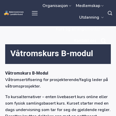
Skip
Organisasjon
Medlemskap
to
Utdanning
content
Kurs og arrangementer
Kontakt oss
Våtromskurs B-modul
Våtromskurs B-Modul
Våtromsertifisering for prosjekterende/faglig leder på
våtromsprosjekter.
To kursalternativer – enten livebasert kurs online eller
som fysisk samlingsbasert kurs. Kurset starter med en
dags undervisning som tar for seg de gjeldende regler.