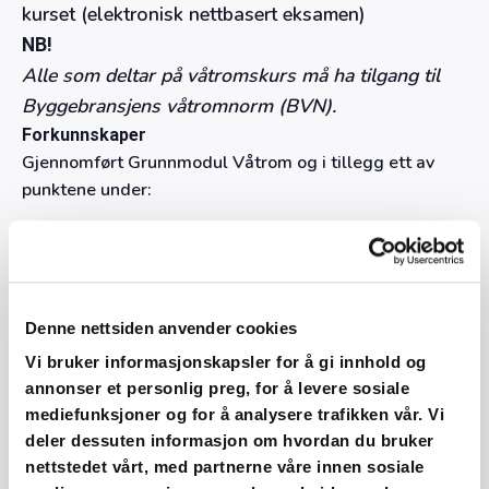
kurset (elektronisk nettbasert eksamen)
NB!
Alle som deltar på våtromskurs må ha tilgang til
Byggebransjens våtromnorm (BVN).
Forkunnskaper
Gjennomført Grunnmodul Våtrom og i tillegg ett av
punktene under:
Personer med teknisk utdannelse som ingeniør,
sivilingeniør eller sivilarkitekt
Personer med teknisk fagskole eller mesterbrev
Denne nettsiden anvender cookies
Personer med fag-/svennebrev og minimum 4 års
relevant praksis innen prosjektering og/ eller ledelse av
Vi bruker informasjonskapsler for å gi innhold og
annonser et personlig preg, for å levere sosiale
byggeprosjekter, kan vurderes i hvert enkelt tilfelle av
mediefunksjoner og for å analysere trafikken vår. Vi
FFV (Fagrådet for våtrom)
deler dessuten informasjon om hvordan du bruker
Hvem passer kurset for?
nettstedet vårt, med partnerne våre innen sosiale