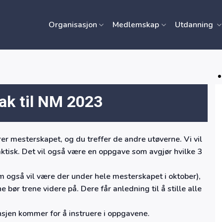
Organisasjon
Medlemskap
Utdanning
ak til NM 2023
r mesterskapet, og du treffer de andre utøverne. Vi vil
tisk. Det vil også være en oppgave som avgjør hvilke 3
 også vil være der under hele mesterskapet i oktober),
e bør trene videre på. Dere får anledning til å stille alle
nsjen kommer for å instruere i oppgavene.