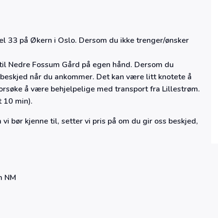
otel 33 på Økern i Oslo. Dersom du ikke trenger/ønsker
 til Nedre Fossum Gård på egen hånd. Dersom du
 beskjed når du ankommer. Det kan være litt knotete å
orsøke å være behjelpelige med transport fra Lillestrøm.
t 10 min).
i bør kjenne til, setter vi pris på om du gir oss beskjed,
m NM