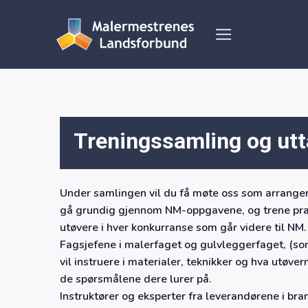
Skip
to
content
Treningssamling og utt
Under samlingen vil du få møte oss som arrangere
gå grundig gjennom NM-oppgavene, og trene prak
utøvere i hver konkurranse som går videre til NM.
Fagsjefene i malerfaget og gulvleggerfaget, (som
vil instruere i materialer, teknikker og hva utøvern
de spørsmålene dere lurer på.
Instruktører og eksperter fra leverandørene i bra