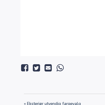
«
Eksteriør utvendig fargevalg