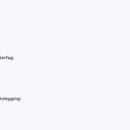
lerfag:
lvlegging: