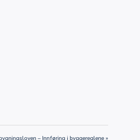
bygningsloven – Innføring i byggereglene
»