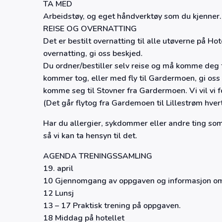
TA MED
Arbeidstøy, og eget håndverktøy som du kjenner.
REISE OG OVERNATTING
Det er bestilt overnatting til alle utøverne på H
overnatting, gi oss beskjed.
Du ordner/bestiller selv reise og må komme deg
kommer tog, eller med fly til Gardermoen, gi oss
komme seg til Stovner fra Gardermoen. Vi vil vi f
(Det går flytog fra Gardemoen til Lillestrøm hver
Har du allergier, sykdommer eller andre ting som v
så vi kan ta hensyn til det.
AGENDA TRENINGSSAMLING
19. april
10 Gjennomgang av oppgaven og informasjon o
12 Lunsj
13 – 17 Praktisk trening på oppgaven.
18 Middag på hotellet