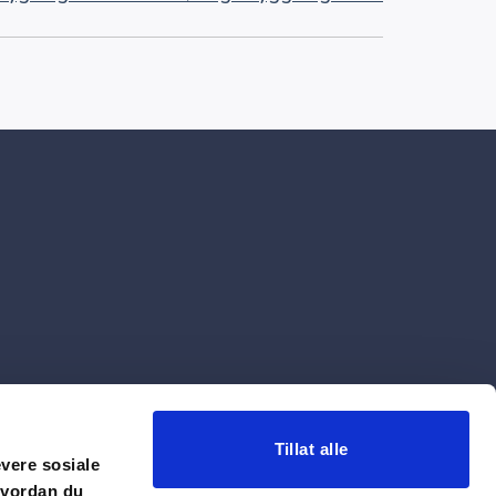
Tillat alle
evere sosiale
hvordan du