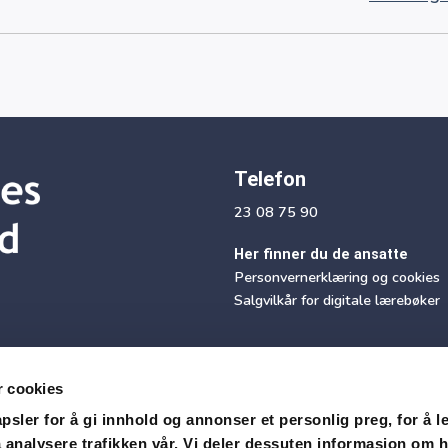
Telefon
23 08 75 90
Her finner du de ansatte
Personvernerklæring og cookies
Salgvilkår for digitale lærebøker
r cookies
sler for å gi innhold og annonser et personlig preg, for å l
 analysere trafikken vår. Vi deler dessuten informasjon om 