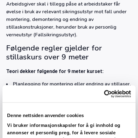
Arbeidsgiver skal i tillegg påse at arbeidstaker får
øvelse i bruk av relevant sikringsutstyr mot fall under
montering, demontering og endring av
stillaskonstruksjoner, herunder bruk av personlig
verneutstyr (Fallsikringsutstyr).
Følgende regler gjelder for
stillaskurs over 9 meter
Teori dekker følgende for 9 meter kurset:
Planlegging for montering eller endring av stillaser.
Sikkerhet ved montering eller endring av stillaser.
Tiltak for å redusere fallrisikoen for personer og
gjenstander.
Denne nettsiden anvender cookies
Tillatte belastninger.
Vi bruker informasjonskapsler for å gi innhold og
annonser et personlig preg, for å levere sosiale
Vindforankring.