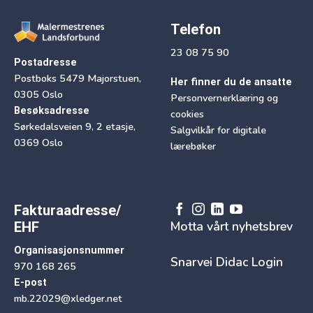
Telefon
23 08 75 90
Postadresse
Postboks 5479 Majorstuen,
Her finner du de ansatte
0305 Oslo
Personvernerklæring og
Besøksadresse
cookies
Sørkedalsveien 9, 2 etasje,
Salgvilkår for digitale
0369 Oslo
lærebøker
Fakturaadresse/
Motta vårt nyhetsbrev
EHF
Organisasjonsnummer
Snarvei Didac Login
970 168 265
E-post
mb.22029@xledger.net