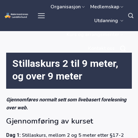
Skip
Organisasjon
Medlemskap
to
Utdanning
content
Kurs og arrangementer
Kontakt oss
Stillaskurs 2 til 9 meter,
og over 9 meter
Gjennomføres normalt sett som livebasert forelesning
over web.
Gjennomføring av kurset
Stillaskurs, mellom 2 og 5 meter etter §17-2
Dag 1: