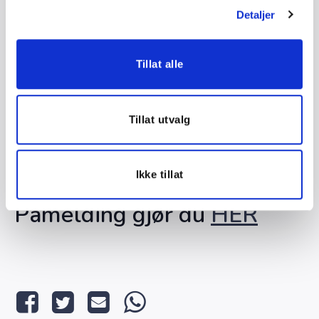
Praksisskjemaet sendes til oss i
Norsk Fagutdanning
.
Detaljer
Når praksisskjema er godkjent, utstedes godkjent
kompetansebevis for stillasbygging til kursdeltaker.
Tillat alle
Priser:
Oppgradering til over 9 m, én dag: Kr 1 990 ,-
(ordinært kr 3 300 ,-)
Tillat utvalg
Teori 2-5 m, én dag: Kr 2 295 ,- (ordinært kr 3 500 ,-)
Teori 5-9 m, to dager: Kr 4 690 ,- (ordinært kr 5 800 ,-)
Teori over 9 m – tre dager: Kr 6 355 ,- (ordinært kr
Ikke tillat
7.400 ,-)
Påmelding gjør du
HER