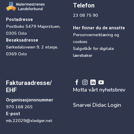
Telefon
23 08 75 90
Postadresse
Postboks 5479 Majorstuen,
Her finner du de ansatte
0305 Oslo
Personvernerklæring og
Besøksadresse
cookies
Sørkedalsveien 9, 2 etasje,
Salgvilkår for digitale
0369 Oslo
lærebøker
Fakturaadresse/
Motta vårt nyhetsbrev
EHF
Organisasjonsnummer
Snarvei Didac Login
970 168 265
E-post
mb.22029@xledger.net