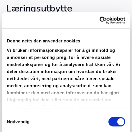
Læringsutbytte
Etter kurset vil du
ha grunnleggende kunnskap om NS
3420-T: 2019. Du kan bruke standarden i prosjekter og
i private entrepriser der sluttkunde er en forbruker og
Denne nettsiden anvender cookies
avtaleforholdet reguleres av Bustadoppføringslova
Vi bruker informasjonskapsler for å gi innhold og
eller Håndverkertjenesteloven. Du vil vite hvilken
annonser et personlig preg, for å levere sosiale
dokumentasjon som er nødvendig og hvordan du sikrer
mediefunksjoner og for å analysere trafikken vår. Vi
god dokumentasjon. Du vil kunne bruke standarden for
deler dessuten informasjon om hvordan du bruker
å unngå konflikter under og etter et prosjekt.
nettstedet vårt, med partnerne våre innen sosiale
medier, annonsering og analysearbeid, som kan
Målgruppe
kombinere den med annen informasjon du har gjort
tilgjengelig for dem, eller som de har samlet inn
gjennom din bruk av tjenestene deres.
Ledere, prosjektledere, formenn, baser og andre med
ansvar for / på byggeplassen. Kurset egner seg også
Samtykkevalg
Nødvendig
for entreprenører (byggeledere, prosjektledere,
utbyggere (byggherrer), innkjøpere,