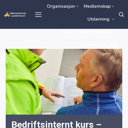
Skip
Organisasjon
Medlemskap
to
Utdanning
content
Kurs og arrangementer
Kontakt oss
Bedriftsinternt kurs –