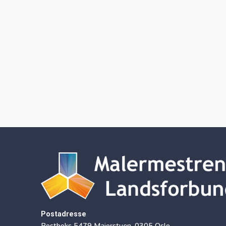
Postadresse
Postboks 5479 Majorstuen, 0305 Oslo