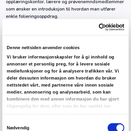
opplæringskontor, lærere og prøvenemndsmedlemmer
som ønsker en introduksjon til hvordan man utfører
enkle folieringsoppdrag.
Kursmateriell
Kursdeltakerne får utdelt det som trengs av praktisk
Denne nettsiden anvender cookies
kursmateriell for gjennomføring av kurs, men ta gjerne
Vi bruker informasjonskapsler for å gi innhold og
med deg arbeidstøy, til den praktiske delen av dette
annonser et personlig preg, for å levere sosiale
kurset.
mediefunksjoner og for å analysere trafikken vår. Vi
deler dessuten informasjon om hvordan du bruker
Verktøy som benyttes er blant annet
nettstedet vårt, med partnerne våre innen sosiale
medier, annonsering og analysearbeid, som kan
Vaskemiddel: Avery Surface
kombinere den med annen informasjon du har gjort
Rustfri Brytekniv, med 30 og 45 graders blad
tilgjengelig for dem, eller som de har samlet inn
Målebånd og tommestokk
gjennom din bruk av tjenestene deres.
Samtykkevalg
Saks
Nødvendig