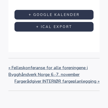
+ GOOGLE KALENDER
+ ICAL EXPORT
«
Felleskonferanse for alle foreningene i
Bygghåndverk Norge 6.-7. november
Fargerådgiver INTERIØR fargeplanlegging
»