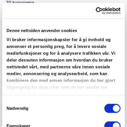
20 kurspoeng
Kursleder Christine Hærra, Interiørstylist,
interiørdesigner, eksponeringsdesigner og
foredragsholder, kjent for fargerike og avanserte
fargepaletter. Les mer om Christina her
Denne nettsiden anvender cookies
Vi bruker informasjonskapsler for å gi innhold og
annonser et personlig preg, for å levere sosiale
mediefunksjoner og for å analysere trafikken vår. Vi
deler dessuten informasjon om hvordan du bruker
nettstedet vårt, med partnerne våre innen sosiale
medier, annonsering og analysearbeid, som kan
kombinere den med annen informasjon du har gjort
tilgjengelig for dem, eller som de har samlet inn
gjennom din bruk av tjenestene deres.
Samtykkevalg
Nødvendig
Egenskaper