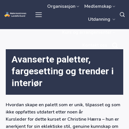
Skip
Organisasjon
Medlemskap
to
Utdanning
content
Kurs og arrangementer
Kontakt oss
Avanserte paletter,
fargesetting og trender i
interiør
Hvordan skape en palett som er unik, tilpasset og som
ikke oppfattes utdatert etter noen år
Kursleder for dette kurset er Christine Hærra – hun er
anerkjent for sin eklektiske stil, genuine kunnskap om