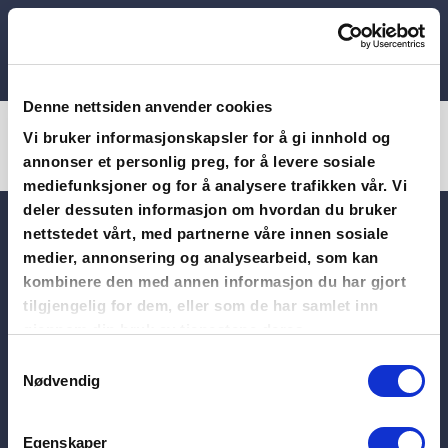
Skip
Organisasjon
Medlemskap
to
Utdanning
content
Denne nettsiden anvender cookies
Kurs og arrangementer
Vi bruker informasjonskapsler for å gi innhold og
Kontakt oss
annonser et personlig preg, for å levere sosiale
mediefunksjoner og for å analysere trafikken vår. Vi
deler dessuten informasjon om hvordan du bruker
nettstedet vårt, med partnerne våre innen sosiale
Telefon
medier, annonsering og analysearbeid, som kan
kombinere den med annen informasjon du har gjort
23 08 75 90
Postadresse
tilgjengelig for dem, eller som de har samlet inn
Postboks 5479 Majorstuen,
Her finner du de ansatte
gjennom din bruk av tjenestene deres.
0305 Oslo
Personvernerklæring og
Samtykkevalg
Besøksadresse
cookies
Nødvendig
Sørkedalsveien 9, 2 etasje,
Salgvilkår for digitale
0369 Oslo
lærebøker
Egenskaper