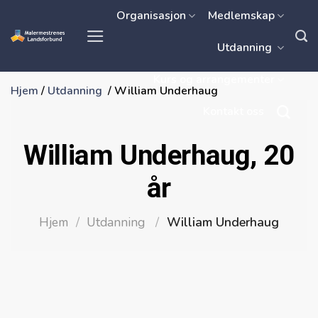
Skip
Organisasjon
Medlemskap
to
Utdanning
content
Kurs og arrangementer
Hjem
/
Utdanning
/
William Underhaug
Kontakt oss
William Underhaug, 20
år
Hjem
/
Utdanning
/
William Underhaug