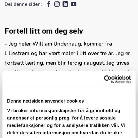
Del denne siden:
Fortell litt om deg selv
– Jeg heter William Underhaug, kommer fra
Lillestrøm og har vært maler i litt over tre år. Jeg er
fortsatt lærling, men blir ferdig i august. Jeg trives
utrolig godt som maler – det beste med jobben må
nok være alle fargene du møter på. Når du tror du
har sett alle fargene, så har du ikke det.
Denne nettsiden anvender cookies
Hva er bakgrunnen din?
Vi bruker informasjonskapsler for å gi innhold og
annonser et personlig preg, for å levere sosiale
– Jeg startet på Bygg- og anleggsteknikk på
mediefunksjoner og for å analysere trafikken vår. Vi
Skedsmo. Gikk bare ett år på Vg1 før jeg fikk
deler dessuten informasjon om hvordan du bruker