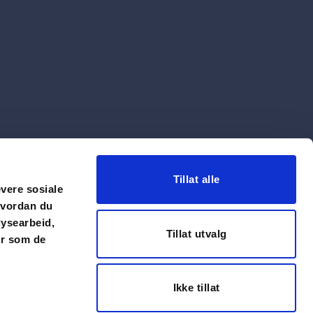
Tillat alle
evere sosiale
hvordan du
lysearbeid,
Tillat utvalg
er som de
Ikke tillat