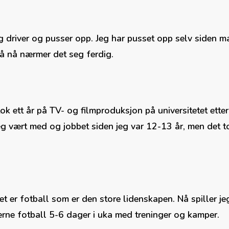
g driver og pusser opp. Jeg har pusset opp selv siden ma
, så nå nærmer det seg ferdig.
k ett år på TV- og filmproduksjon på universitetet etter d
 jeg vært med og jobbet siden jeg var 12-13 år, men det t
t er fotball som er den store lidenskapen. Nå spiller jeg p
gjerne fotball 5-6 dager i uka med treninger og kamper.