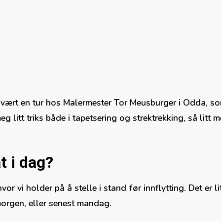
:
å vært en tur hos Malermester Tor Meusburger i Odda, so
 litt triks både i tapetsering og strektrekking, så litt me
t i dag?
r vi holder på å stelle i stand før innflytting. Det er li
 morgen, eller senest mandag.