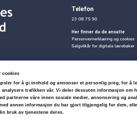
Telefon
23 08 75 90
Her finner du de ansatte
Personvernerklæring og cookies
Salgvilkår for digitale lærebøker
r cookies
sler for å gi innhold og annonser et personlig preg, for å l
 analysere trafikken vår. Vi deler dessuten informasjon om 
med partnerne våre innen sosiale medier, annonsering og ana
Motta vårt nyhetsbrev
d annen informasjon du har gjort tilgjengelig for dem, ell
in bruk av tjenestene deres.
Snarvei Didac Login