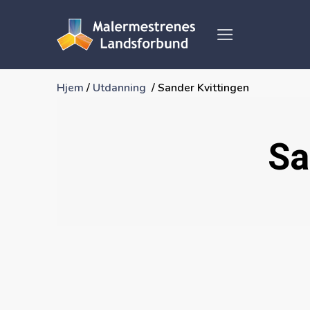
Skip
to
content
Hjem
/
Utdanning
/
Sander Kvittingen
Sa