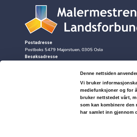
Postadresse
Postboks 5479 Majorstuen, 0305 Oslo
Besøksadresse
Sørkedalsveien 9, 2 etasje, 0369 Oslo
Denne nettsiden anvende
Vi bruker informasjonskap
mediefunksjoner og for å
Fakturaadresse/ EHF
bruker nettstedet vårt, 
Organisasjonsnummer
som kan kombinere den me
970 168 265
har samlet inn gjennom d
E-post
mb.22029@xledger.net