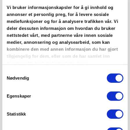
Vi bruker informasjonskapsler for å gi innhold og
Regjeringen har besluttet å innføre en rekke
annonser et personlig preg, for å levere sosiale
nasjonale smitteverntiltak, blant annet krav om å
mediefunksjoner og for å analysere trafikken vår. Vi
holde avstand og begrense antall kontakter. BNL
deler dessuten informasjon om hvordan du bruker
og Standard Norge har på bakgrunn av dette
nettstedet vårt, med partnerne våre innen sosiale
besluttet å gjeninnføre bransjestandarden om
medier, annonsering og analysearbeid, som kan
kombinere den med annen informasjon du har gjort
smitteverntiltak på bygg- og anleggsplasser.
tilgjengelig for dem, eller som de har samlet inn
gjennom din bruk av tjenestene deres.
Den oppdaterte versjonen av standarden innebærer
Samtykkevalg
få materielle endringer sammenlignet med tiltak i
Nødvendig
forrige versjon, fra før gjenåpning i september.
Egenskaper
Smitteverntiltak i standarden er delt i to tiltaksnivå
og angis som gult og rødt nivå.
Vi anbefaler
foreløpig at byggeplasser drives på gult nivå i hele
Statistikk
landet.