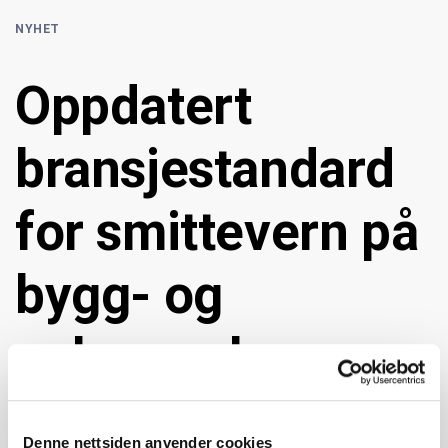
NYHET
Oppdatert
bransjestandard
for smittevern på
bygg- og
anleggsplasser
Denne nettsiden anvender cookies