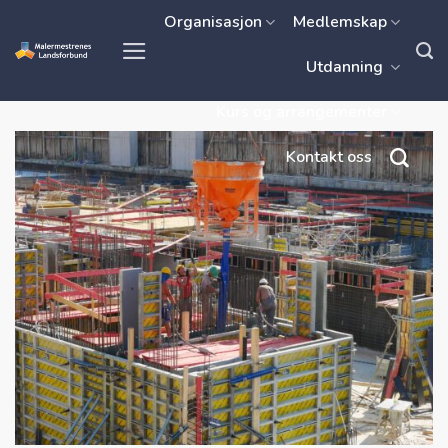
Skip
Organisasjon
Medlemskap
to
Utdanning
content
Kurs og arrangementer
Kontakt oss