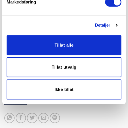
Markedsføring
Gult nivå beskriver smitteverntiltak for
byggeplasser som følger nasjonale
anbefalinger og nåværende forsterkede
Detaljer
regionale smitteverntiltak for angitte kommuner,
listet opp i covid-19-forskriftens kapittel 5A.
Tillat alle
Rødt nivå
, men er et
er for tiden ikke i bruk
beredskapsnivå ved behov for ytterlige
restriktive smitteverntiltak
Tillat utvalg
Standarden kan lastes ned her.
Ikke tillat
Den er også tilgjengelig på Standard Norge sine
nettsider.