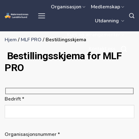
Skip
Organisasjon
Medlemskap
to
Utdanning
content
Kurs og arrangementer
Hjem
/
MLF PRO
/
Bestillingsskjema
Kontakt oss
Bestillingsskjema for MLF
PRO
Bedrift *
Organisasjonsnummer *