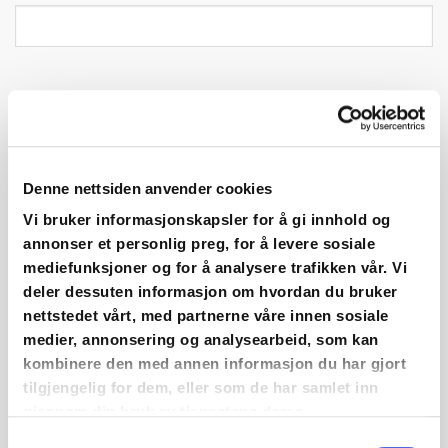
Kontaktperson *
Denne nettsiden anvender cookies
E-post *
Vi bruker informasjonskapsler for å gi innhold og
annonser et personlig preg, for å levere sosiale
mediefunksjoner og for å analysere trafikken vår. Vi
deler dessuten informasjon om hvordan du bruker
nettstedet vårt, med partnerne våre innen sosiale
Antall ansatte *
medier, annonsering og analysearbeid, som kan
kombinere den med annen informasjon du har gjort
tilgjengelig for dem, eller som de har samlet inn
gjennom din bruk av tjenestene deres.
Last opp logo
Samtykkevalg