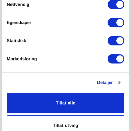
Nødvendig
Egenskaper
Er medlem i MLF? *
Statistikk
Ja
Nei
Markedsføring
Vilkår *
Ja, jeg har lest gjennom og aksepterer
brukervilkårene.
Detaljer
Tillat alle
Tillat utvalg