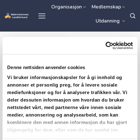
Skip
Organisasjon
Medlemskap
to
Utdanning
content
Kurs og arrangementer
Kontakt oss
Syre
Denne nettsiden anvender cookies
Vi bruker informasjonskapsler for å gi innhold og
annonser et personlig preg, for å levere sosiale
mediefunksjoner og for å analysere trafikken vår. Vi
deler dessuten informasjon om hvordan du bruker
Syre er det det motsatte av base og har en pH
nettstedet vårt, med partnerne våre innen sosiale
under 7. Brukes til syrevasking av betong og til
medier, annonsering og analysearbeid, som kan
nøytralisering av en lutbehandlet flate.
kombinere den med annen informasjon du har gjort
tilgjengelig for dem, eller som de har samlet inn
gjennom din bruk av tjenestene deres.