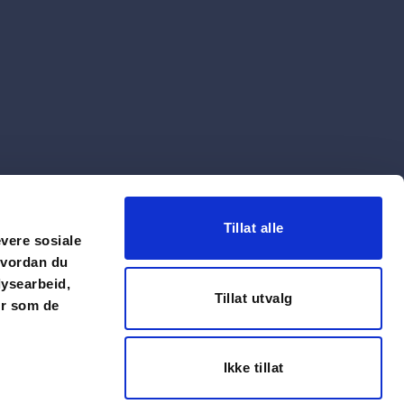
Tillat alle
evere sosiale
hvordan du
lysearbeid,
Tillat utvalg
er som de
Ikke tillat