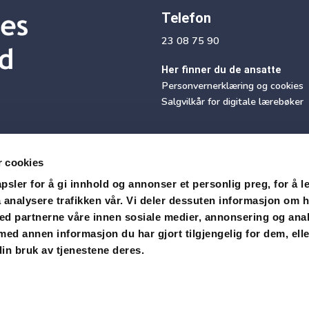
Telefon
23 08 75 90
Her finner du de ansatte
Personvernerklæring og cookies
Salgvilkår for digitale lærebøker
r cookies
sler for å gi innhold og annonser et personlig preg, for å l
 analysere trafikken vår. Vi deler dessuten informasjon om 
med partnerne våre innen sosiale medier, annonsering og ana
Motta vårt nyhetsbrev
d annen informasjon du har gjort tilgjengelig for dem, ell
in bruk av tjenestene deres.
Snarvei Didac Login