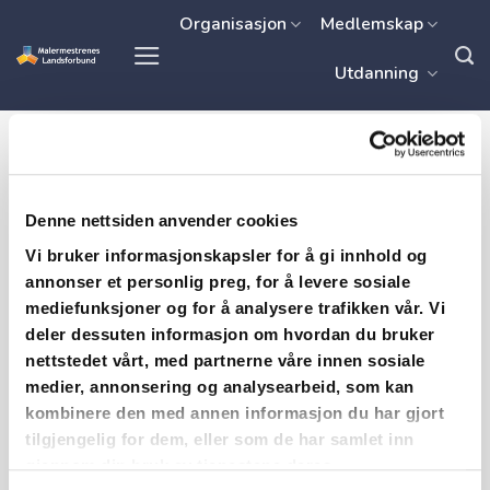
Skip
Organisasjon
Medlemskap
to
Utdanning
content
Kurs og arrangementer
Kontakt oss
Denne nettsiden anvender cookies
Inntrenging
Vi bruker informasjonskapsler for å gi innhold og
annonser et personlig preg, for å levere sosiale
mediefunksjoner og for å analysere trafikken vår. Vi
deler dessuten informasjon om hvordan du bruker
et produkts evne til å trenge ned i underlaget
nettstedet vårt, med partnerne våre innen sosiale
(penetrere).
medier, annonsering og analysearbeid, som kan
kombinere den med annen informasjon du har gjort
tilgjengelig for dem, eller som de har samlet inn
gjennom din bruk av tjenestene deres.