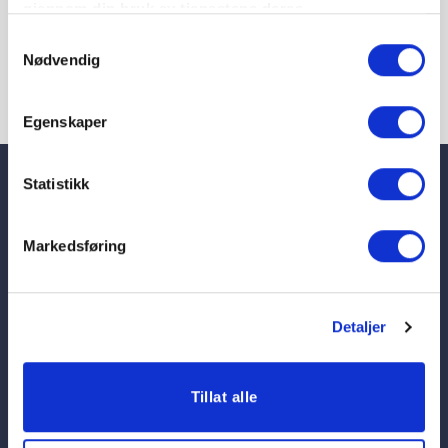
gjennom din bruk av tjenestene deres.
Samtykkevalg
Nødvendig
Egenskaper
Statistikk
Telefon
23 08 75 90
Markedsføring
Postadresse
Postboks 5479 Majorstuen,
Her finner du de ansatte
0305 Oslo
Personvernerklæring og
Besøksadresse
cookies
Detaljer
Sørkedalsveien 9, 2 etasje,
Salgvilkår for digitale
0369 Oslo
lærebøker
Tillat alle