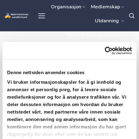
Skip
Organisasjon
Medlemskap
to
Utdanning
content
Kurs og arrangementer
Kontakt oss
Dekkbord på
Denne nettsiden anvender cookies
Vi bruker informasjonskapsler for å gi innhold og
vindski
annonser et personlig preg, for å levere sosiale
mediefunksjoner og for å analysere trafikken vår. Vi
deler dessuten informasjon om hvordan du bruker
nettstedet vårt, med partnerne våre innen sosiale
medier, annonsering og analysearbeid, som kan
Bord som legges på toppen av vindski parallelt
kombinere den med annen informasjon du har gjort
med takflaten og inn over denne.
tilgjengelig for dem, eller som de har samlet inn