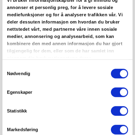
Vi bruker informasjonskapsler for å gi innhold og
En rekke entrepriseaktører sender generelle varsler
annonser et personlig preg, for å levere sosiale
til sine avtaleparter for å etablere grunnlag for
mediefunksjoner og for å analysere trafikken vår. Vi
deler dessuten informasjon om hvordan du bruker
dialog. Vi foreslår at MLFs medlemmer vurderer å
nettstedet vårt, med partnerne våre innen sosiale
sende slike varsler, og har laget forslag til tekst:
medier, annonsering og analysearbeid, som kan
kombinere den med annen informasjon du har gjort
«VARSEL SOM FØLGE AV KRIGSUTBRUDDET I
tilgjengelig for dem, eller som de har samlet inn
UKRAINA
gjennom din bruk av tjenestene deres.
Samtykkevalg
Det vises til krigsutbruddet i Ukraina og
Nødvendig
påvirkningen dette har på energipriser, byggevarer,
råvarer og andre innsatsfaktorer i vårt
Egenskaper
kontraktsforhold.
Statistikk
Situasjonen er uavklart og på nåværende tidspunkt
er det ikke mulig å ha full oversikt over hvilken
innvirkning krigsutbruddet eventuelt har og kan få
Markedsføring