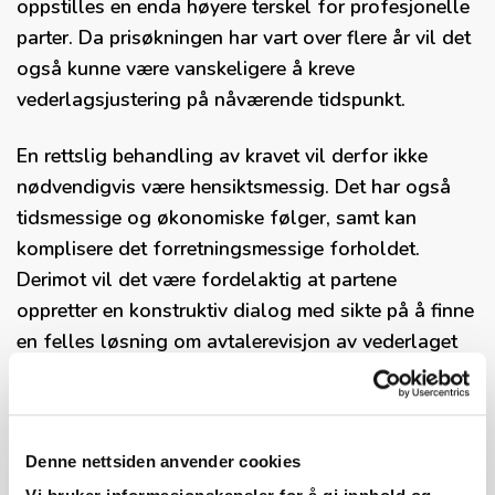
oppstilles en enda høyere terskel for profesjonelle
parter. Da prisøkningen har vart over flere år vil det
også kunne være vanskeligere å kreve
vederlagsjustering på nåværende tidspunkt.
En rettslig behandling av kravet vil derfor ikke
nødvendigvis være hensiktsmessig. Det har også
tidsmessige og økonomiske følger, samt kan
komplisere det forretningsmessige forholdet.
Derimot vil det være fordelaktig at partene
oppretter en konstruktiv dialog med sikte på å finne
en felles løsning om avtalerevisjon av vederlaget
som hensyntar prisøkningen på materialer og
byggevarer. Her bør begge parters utfordringer
søkes å bli ivaretatt, slik at et godt
forretningsforhold ivaretas for fremtidige avtaler.
Denne nettsiden anvender cookies