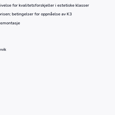
else for kvalitetsforskjeller i estetiske klasser
isen; betingelser for oppnåelse av K3
ipsmontasje
vvik